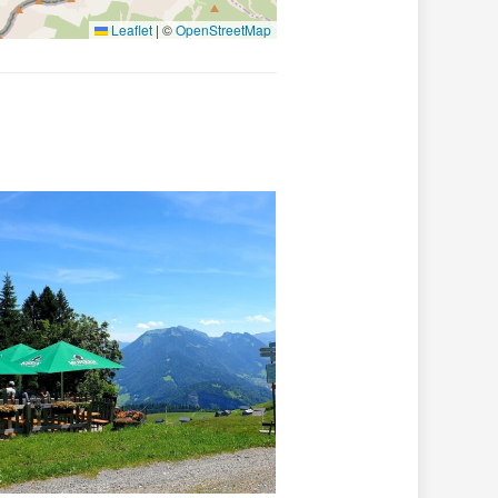
Leaflet
|
©
OpenStreetMap