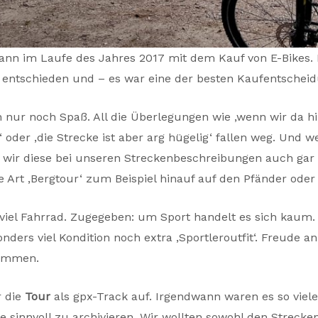
gann im Laufe des Jahres 2017 mit dem Kauf von E-Bikes.
 entschieden und – es war eine der besten Kaufentschei
 nur noch Spaß. All die Überlegungen wie ‚wenn wir da h
oder ‚die Strecke ist aber arg hügelig‘ fallen weg. Und 
 wir diese bei unseren Streckenbeschreibungen auch gar n
e Art ‚Bergtour‘ zum Beispiel hinauf auf den Pfänder ode
d viel Fahrrad. Zugegeben: um Sport handelt es sich kaum
ders viel Kondition noch extra ‚Sportleroutfit‘. Freude 
kommen.
r die
Tour
als gpx-Track auf. Irgendwann waren es so viele
e sinnvoll zu archivieren. Wir wollten sowohl den Strecke