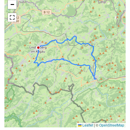
−
Leaflet
|
©
OpenStreetMap