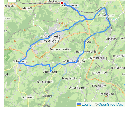
Leaflet
|
©
OpenStreetMap