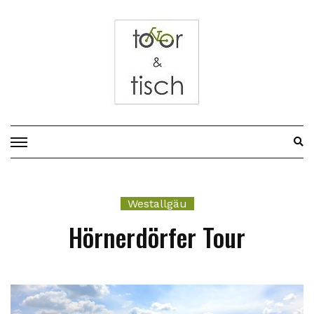
Vor
zum
Inhalt
Westallgäu
Hörnerdörfer Tour