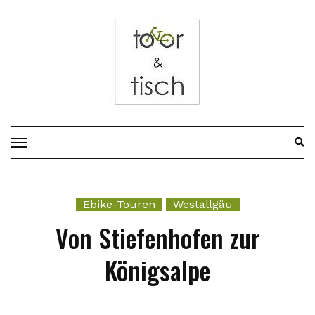
Vor
zum
Inhalt
Ebike-Touren
Westallgäu
Von Stiefenhofen zur
Königsalpe