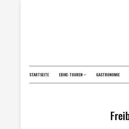
Vor
zum
Inhalt
STARTSEITE
EBIKE-TOUREN
GASTRONOMIE
Frei