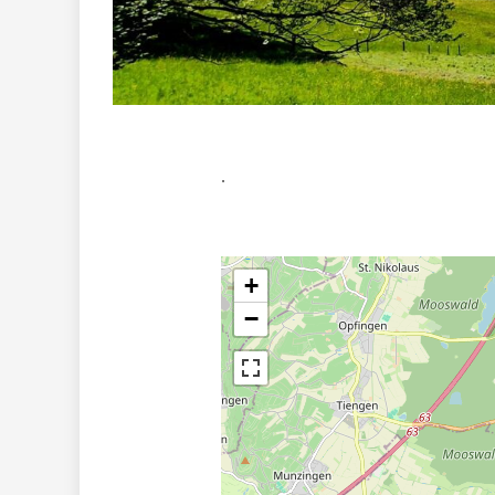
.
+
−