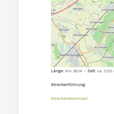
Länge
: km 38,14 –
Zeit
: ca. 2:00
Streckenführung
:
Streckendownload