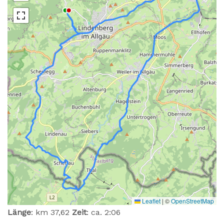
Leaflet
|
©
OpenStreetMap
Länge
: km 37,62
Zeit
: ca. 2:06