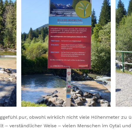
Berggefühl pur, obwohl wirklich nicht viele Höhenmeter zu
fällt – verständlicher Weise – vielen Menschen im Oytal un