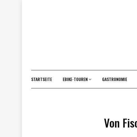
Vor
zum
Inhalt
STARTSEITE
EBIKE-TOUREN
GASTRONOMIE
Von Fis