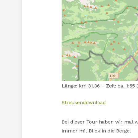
Länge
: km 31,36 –
Zeit
: ca. 1:55
Streckendownload
Bei dieser Tour haben wir mal w
immer mit Blick in die Berge.